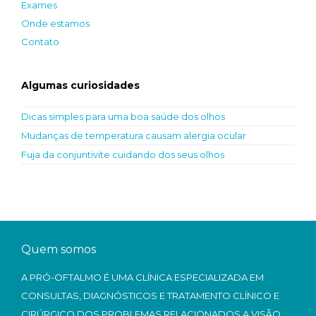
Exames
Onde estamos
Contato
Algumas curiosidades
Dicas simples para uma boa saúde dos olhos
Mudanças de temperatura causam alergia ocular
Fuja da conjuntivite cuidando dos seus olhos
Quem somos
A PRÓ-OFTALMO É UMA CLÍNICA ESPECIALIZADA EM
CONSULTAS, DIAGNÓSTICOS E TRATAMENTO CLÍNICO E
CIRÚRGICO DOS PROBLEMAS RELACIONADOS A VISÃO.